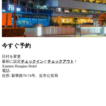
今すぐ予約
日付を変更
最初に設定
チェックイン
と
チェックアウト
！
Xiamen Huaqiao Hotel
電話:
+86-592-2660888
住所: 新華路70-74号、近市公安局